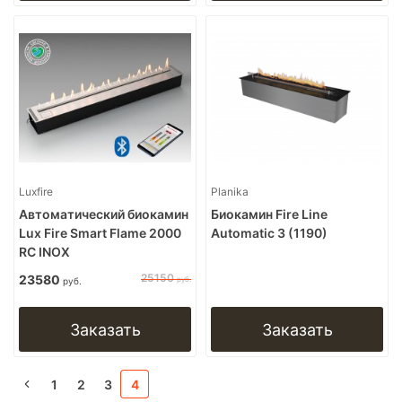
Luxfire
Planika
Автоматический биокамин
Биокамин Fire Line
Lux Fire Smart Flame 2000
Automatic 3 (1190)
RC INOX
25150
23580
руб.
руб.
Заказать
Заказать
1
2
3
4