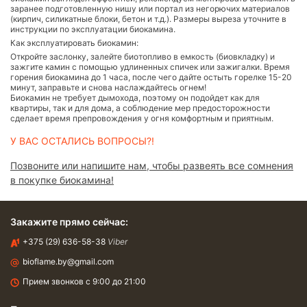
заранее подготовленную нишу или портал из негорючих материалов
(кирпич, силикатные блоки, бетон и т.д.). Размеры выреза уточните в
инструкции по эксплуатации биокамина.
Как эксплуатировать биокамин:
Откройте заслонку, залейте биотопливо в емкость (биовкладку) и
зажгите камин с помощью удлиненных спичек или зажигалки. Время
горения биокамина до 1 часа, после чего дайте остыть горелке 15-20
минут, заправьте и снова наслаждайтесь огнем!
Биокамин не требует дымохода, поэтому он подойдет как для
квартиры, так и для дома, а соблюдение мер предосторожности
сделает время препровождения у огня комфортным и приятным.
У ВАС ОСТАЛИСЬ ВОПРОСЫ?!
Позвоните или напишите нам, чтобы развеять все сомнения
в покупке биокамина!
Закажите прямо сейчас:
+375 (29) 636-58-38
Viber
bioflame.by@gmail.com
Прием звонков с 9:00 до 21:00