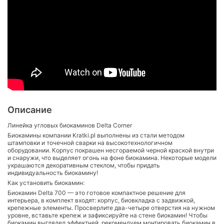
Описание
Линейка угловых биокаминов Delta Corner
Биокамины компании Kratki.pl выполнены из стали методом
штамповки и точечной сварки на высокотехнологичном
оборудовании. Корпус покрашен несгораемой черной краской внутри
и снаружи, что выделяет огонь на фоне биокамина. Некоторые модели
украшаются декоративным стеклом, чтобы придать
индивидуальность биокамину!
Как установить биокамин:
Биокамин Delta 700 — это готовое компактное решение для
интерьера, в комплект входят: корпус, биовкладка с задвижкой,
крепежные элементы. Просверлите два-четыре отверстия на нужном
уровне, вставьте крепеж и зафиксируйте на стене биокамин! Чтобы
биокамин выглядел эффектней, рекомендуем монтировать биокамин в