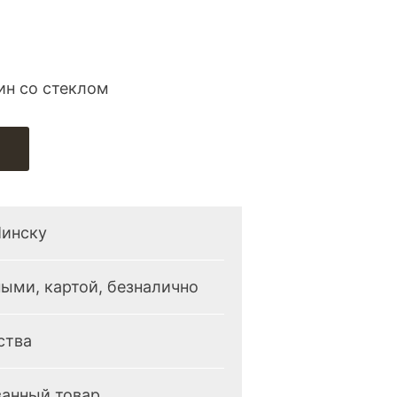
н со стеклом
Минску
ыми, картой, безналично
ства
анный товар